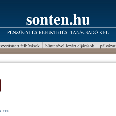
sonten.hu
PÉNZÜGYI ÉS BEFEKTETÉSI TANÁCSADÓ KFT.
szerűsített felhívások
büntetővel lezárt eljárások
pályázat
ÜGYEK