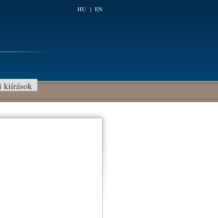
HU
|
EN
i kiírások