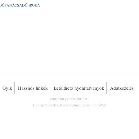
ADÓTANÁCSADÓ IRODA
Gyik
Hasznos linkek
Letölthető nyomtatványok
Adatkezelés
sonten.hu
| copyright 2012
Honlap fejlesztés
,
Keresőoptimalizálás
-
IntroWeb